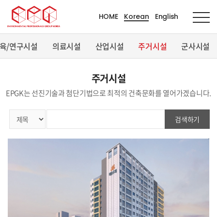
HOME
Korean
English
육/연구시설
의료시설
산업시설
주거시설
군사시설
주거시설
EPGK는 선진기술과 첨단기법으로 최적의 건축문화를 열어가겠습니다.
검색하기